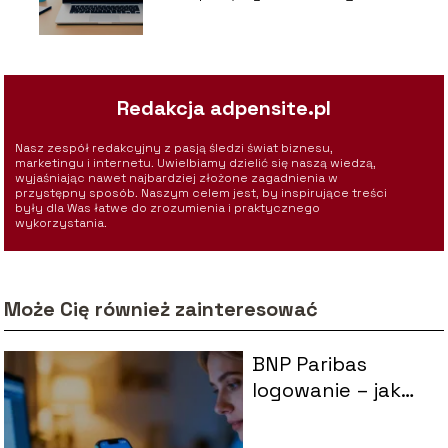
Redakcja adpensite.pl
Nasz zespół redakcyjny z pasją śledzi świat biznesu,
marketingu i internetu. Uwielbiamy dzielić się naszą wiedzą,
wyjaśniając nawet najbardziej złożone zagadnienia w
przystępny sposób. Naszym celem jest, by inspirujące treści
były dla Was łatwe do zrozumienia i praktycznego
wykorzystania.
Może Cię również zainteresować
BNP Paribas
logowanie – jak
bezpiecznie
zalogować się do