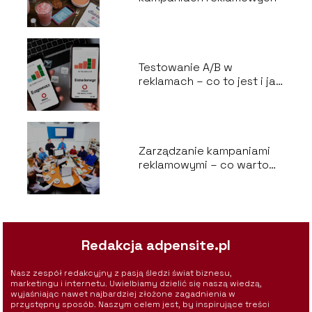
Testowanie A/B w
reklamach – co to jest i jak
to robić skutecznie
Zarządzanie kampaniami
reklamowymi – co warto
wiedzieć
Redakcja adpensite.pl
Nasz zespół redakcyjny z pasją śledzi świat biznesu,
marketingu i internetu. Uwielbiamy dzielić się naszą wiedzą,
wyjaśniając nawet najbardziej złożone zagadnienia w
przystępny sposób. Naszym celem jest, by inspirujące treści