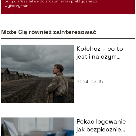
były dla Was łatwe do zrozumienia i praktycznego
wykorzystania.
Może Cię również zainteresować
Kołchoz – co to
jest i na czym
polegał?
2024-07-15
Pekao logowanie –
jak bezpiecznie