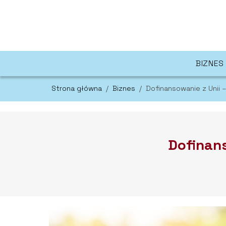
BIZNES
Strona główna
/
Biznes
/
Dofinansowanie z Unii 
Dofinans