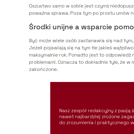
Oszustwo samo w sobie jest czymś niedopuszcz
poważna sprawa. Poza tym po prostu umów n
Środki unijne a wsparcie pom
Być może wiele osób zastanawia się nad tym,
Jeżeli pojawiają się na tym tle jakieś wątpli
maksymalnie rok. Ponadto jest to odpowiedź
problemami. Oznacza to dokładnie tyle, że w
zakończone.
Nasz zespół redakcyjny z pasją śl
nawet najbardziej złożone zagad
do zrozumienia i praktycznego w