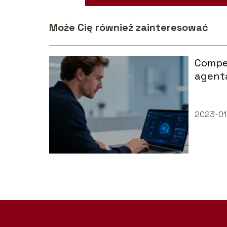
Może Cię również zainteresować
Compe
agenta
dostę
2023-01