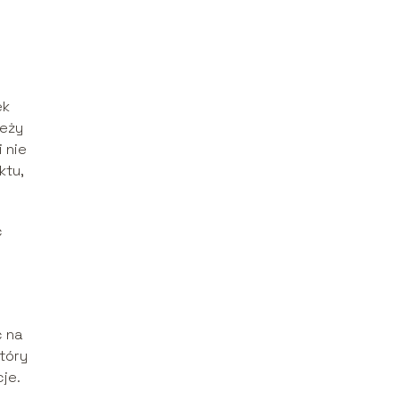
ek
leży
 nie
ktu,
ć
ć na
tóry
je.