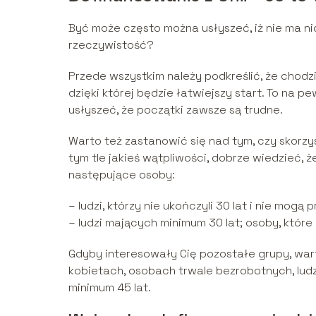
Być może często można usłyszeć, iż nie ma ni
rzeczywistość?
Przede wszystkim należy podkreślić, że chodz
dzięki której będzie łatwiejszy start. To na 
usłyszeć, że początki zawsze są trudne.
Warto też zastanowić się nad tym, czy skorzys
tym tle jakieś wątpliwości, dobrze wiedzieć, 
następujące osoby:
– ludzi, którzy nie ukończyli 30 lat i nie mog
– ludzi mających minimum 30 lat; osoby, któr
Gdyby interesowały Cię pozostałe grupy, wa
kobietach, osobach trwale bezrobotnych, lu
minimum 45 lat.