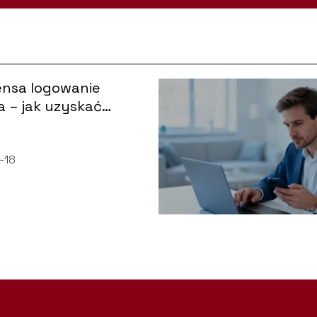
nsa logowanie
 – jak uzyskać
p do panelu?
-18