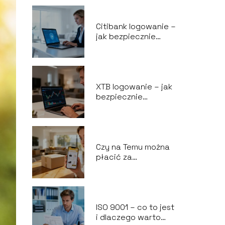
Citibank logowanie –
jak bezpiecznie
zalogować się do
bankowości?
XTB logowanie – jak
bezpiecznie
zalogować się do
platformy?
Czy na Temu można
płacić za
pobraniem?
ISO 9001 – co to jest
i dlaczego warto