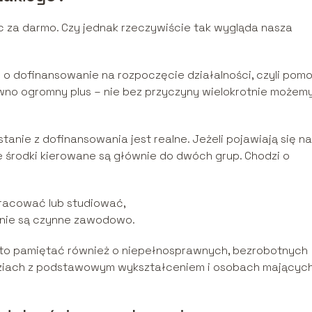
c za darmo. Czy jednak rzeczywiście tak wygląda nasza
i o dofinansowanie na rozpoczęcie działalności, czyli pomo
pewno ogromny plus – nie bez przyczyny wielokrotnie możem
tanie z dofinansowania jest realne. Jeżeli pojawiają się na
że środki kierowane są głównie do dwóch grup. Chodzi o
ą pracować lub studiować,
e nie są czynne zawodowo.
rto pamiętać również o niepełnosprawnych, bezrobotnych
dziach z podstawowym wykształceniem i osobach mającyc