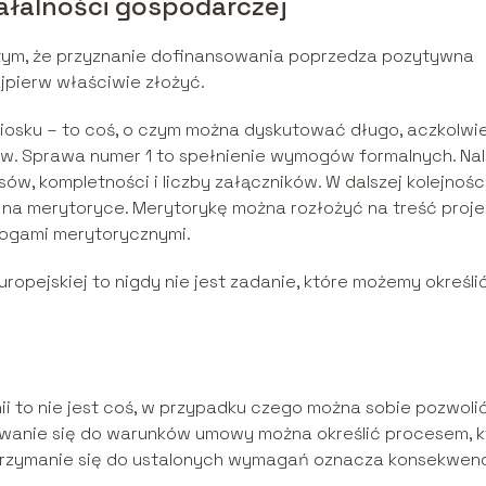
ałalności gospodarczej
tym, że przyznanie dofinansowania poprzedza pozytywna
jpierw właściwie złożyć.
iosku – to coś, o czym można dyskutować długo, aczkolwi
. Sprawa numer 1 to spełnienie wymogów formalnych. Na
w, kompletności i liczby załączników. W dalszej kolejności
 na merytoryce. Merytorykę można rozłożyć na treść proje
ymogami merytorycznymi.
opejskiej to nigdy nie jest zadanie, które możemy określi
ii to nie jest coś, w przypadku czego można sobie pozwoli
owanie się do warunków umowy można określić procesem, k
trzymanie się do ustalonych wymagań oznacza konsekwenc