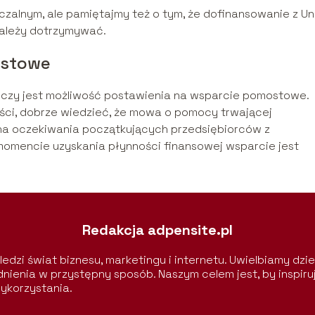
alnym, ale pamiętajmy też o tym, że dofinansowanie z Uni
ależy dotrzymywać.
ostowe
 czy jest możliwość postawienia na wsparcie pomostowe.
wości, dobrze wiedzieć, że mowa o pomocy trwającej
 na oczekiwania początkujących przedsiębiorców z
 momencie uzyskania płynności finansowej wsparcie jest
Redakcja adpensite.pl
edzi świat biznesu, marketingu i internetu. Uwielbiamy dzie
nienia w przystępny sposób. Naszym celem jest, by inspiru
ykorzystania.