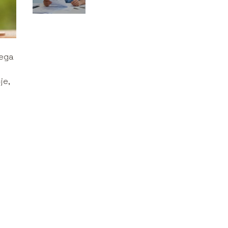
wdrożyć ten
system?
lega
je,