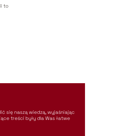
i to
lić się naszą wiedzą, wyjaśniając
jące treści były dla Was łatwe