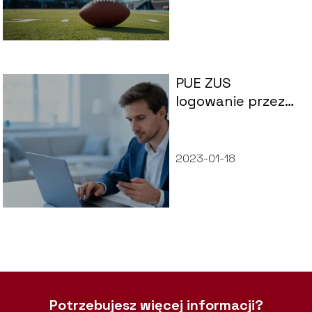
PUE ZUS
logowanie przez
bank – jak
uzyskać dostęp
do konta?
2023-01-18
Potrzebujesz więcej informacji?