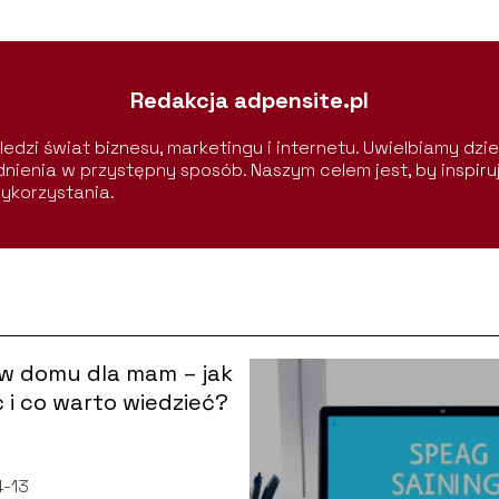
Redakcja adpensite.pl
edzi świat biznesu, marketingu i internetu. Uwielbiamy dzie
nienia w przystępny sposób. Naszym celem jest, by inspiru
ykorzystania.
w domu dla mam – jak
 i co warto wiedzieć?
-13