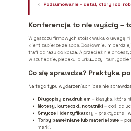
Podsumowanie – detal, który robi ro
Konferencja to nie wyścig – t
W gąszczu firmowych stoisk walka o uwagę nie o
klient zabierze ze sobą. Dosłownie. Im bardzie
trafi od razu do kosza. A przecież nie chcesz
w szufladzie, plecaku, biurku… czyli tam, gdzi
Co się sprawdza? Praktyka po
Na tego typu wydarzeniach idealnie sprawdzaj
Długopisy z nadrukiem
– klasyka, która 
Notesy, karteczki, notatniki
– coś, co uc
Smycze i identyfikatory
– praktyczne i w
Torby bawełniane lub materiałowe
– po
marki.