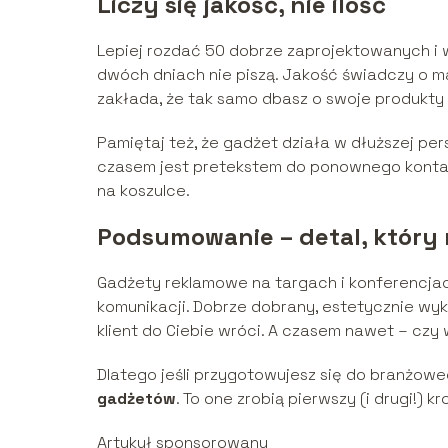
Liczy się jakość, nie ilość
Lepiej rozdać 50 dobrze zaprojektowanych i 
dwóch dniach nie piszą. Jakość świadczy o mar
zakłada, że tak samo dbasz o swoje produkty i
Pamiętaj też, że gadżet działa w dłuższej pe
czasem jest pretekstem do ponownego kontakt
na koszulce.
Podsumowanie – detal, który 
Gadżety reklamowe na targach i konferencjach
komunikacji. Dobrze dobrany, estetycznie w
klient do Ciebie wróci. A czasem nawet – czy
Dlatego jeśli przygotowujesz się do branżowe
gadżetów
. To one zrobią pierwszy (i drugi!) kr
Artykuł sponsorowany