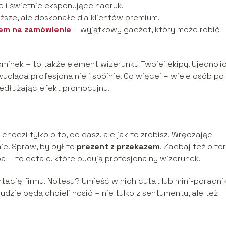
e i świetnie eksponujące nadruk.
ższe, ale doskonałe dla klientów premium.
iem na zamówienie
– wyjątkowy gadżet, który może robić
pominek – to także element wizerunku Twojej ekipy. Ujednol
wygląda profesjonalnie i spójnie. Co więcej – wiele osób po
zedłużając efekt promocyjny.
chodzi tylko o to, co dasz, ale jak to zrobisz. Wręczając
ie. Spraw, by był to
prezent z przekazem
. Zadbaj też o fo
a – to detale, które budują profesjonalny wizerunek.
ntację firmy. Notesy? Umieść w nich cytat lub mini-poradnik
ludzie będą chcieli nosić – nie tylko z sentymentu, ale też