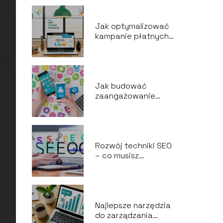
Jak optymalizować
kampanie płatnych
reklam w Google Ads
Jak budować
zaangażowanie
marki poprzez media
społecznościowe
Rozwój techniki SEO
– co musisz
wiedzieć, by
wyprzedzić
konkurencję
Najlepsze narzędzia
do zarządzania