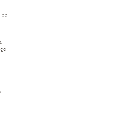
e po
a
ogo
y