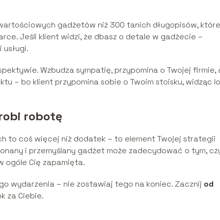
wartościowych gadżetów niż 300 tanich długopisów, któr
ce. Jeśli klient widzi, że dbasz o detale w gadżecie –
 usługi.
rspektywie. Wzbudza sympatię, przypomina o Twojej firmie, 
u – bo klient przypomina sobie o Twoim stoisku, widząc l
robi robotę
 to coś więcej niż dodatek – to element Twojej strategii
ykonany i przemyślany gadżet może zadecydować o tym, cz
 w ogóle Cię zapamięta.
go wydarzenia – nie zostawiaj tego na koniec. Zacznij
od
ok za Ciebie.