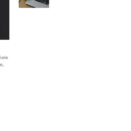
kampaniami
marketingowymi
iele
e,