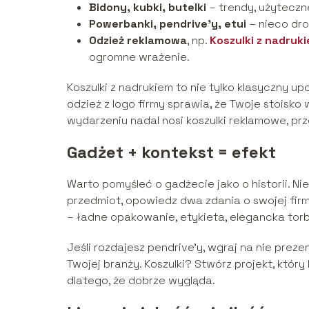
Bidony, kubki, butelki
– trendy, użyteczn
Powerbanki, pendrive’y, etui
– nieco dro
Odzież reklamowa
, np.
Koszulki z nadruk
ogromne wrażenie.
Koszulki z nadrukiem to nie tylko klasyczny u
odzież z logo firmy sprawia, że Twoje stoisko 
wydarzeniu nadal nosi koszulki reklamowe, pr
Gadżet + kontekst = efekt
Warto pomyśleć o gadżecie jako o historii. Nie 
przedmiot, opowiedz dwa zdania o swojej firm
– ładne opakowanie, etykieta, elegancka torb
Jeśli rozdajesz pendrive’y, wgraj na nie preze
Twojej branży. Koszulki? Stwórz projekt, który 
dlatego, że dobrze wygląda.