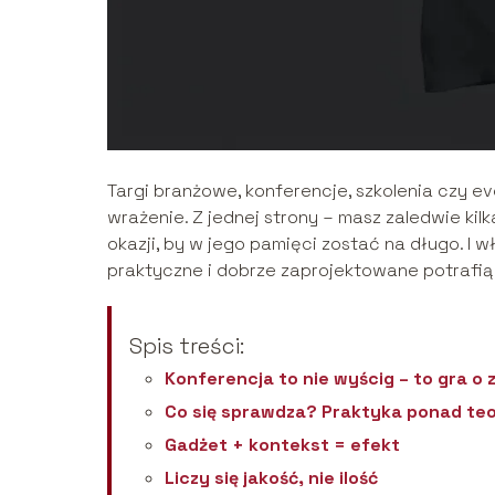
Targi branżowe, konferencje, szkolenia czy ev
wrażenie. Z jednej strony – masz zaledwie kil
okazji, by w jego pamięci zostać na długo. I w
praktyczne i dobrze zaprojektowane potrafią z
Spis treści:
Konferencja to nie wyścig – to gra o
Co się sprawdza? Praktyka ponad teo
Gadżet + kontekst = efekt
Liczy się jakość, nie ilość