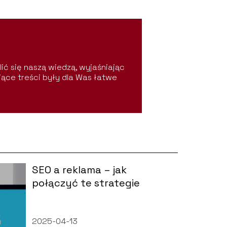
lić się naszą wiedzą, wyjaśniając
jące treści były dla Was łatwe
SEO a reklama – jak
połączyć te strategie
2025-04-13