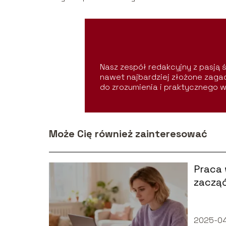
Nasz zespół redakcyjny z pasją śl
nawet najbardziej złożone zagad
do zrozumienia i praktycznego w
Może Cię również zainteresować
Praca 
zacząć
2025-04