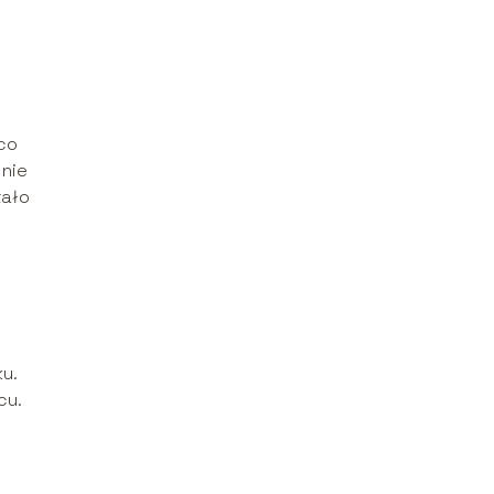
 co
 nie
tało
ku.
cu.