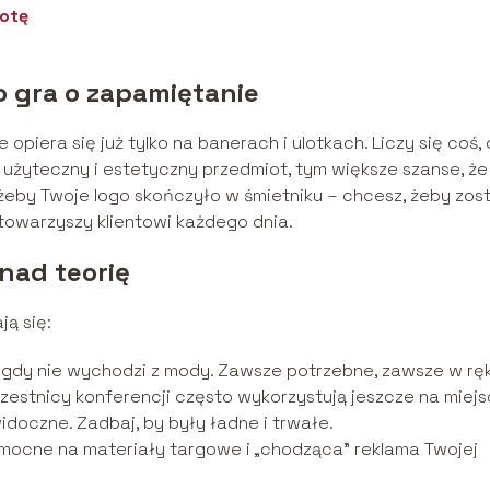
botę
o gra o zapamiętanie
piera się już tylko na banerach i ulotkach. Liczy się coś,
j użyteczny i estetyczny przedmiot, tym większe szanse, że
, żeby Twoje logo skończyło w śmietniku – chcesz, żeby zos
e towarzyszy klientowi każdego dnia.
nad teorię
ą się:
nigdy nie wychodzi z mody. Zawsze potrzebne, zawsze w rę
zestnicy konferencji często wykorzystują jeszcze na miejs
idoczne. Zadbaj, by były ładne i trwałe.
mocne na materiały targowe i „chodząca” reklama Twojej