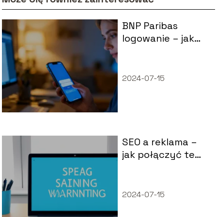
BNP Paribas
logowanie – jak
bezpiecznie
zalogować się do
banku?
2024-07-15
SEO a reklama –
jak połączyć te
strategie
2024-07-15