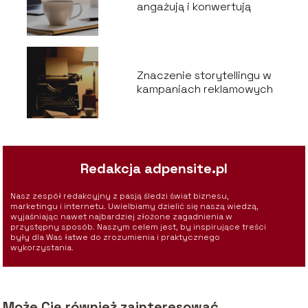
angażują i konwertują
Znaczenie storytellingu w
kampaniach reklamowych
Redakcja adpensite.pl
Nasz zespół redakcyjny z pasją śledzi świat biznesu,
marketingu i internetu. Uwielbiamy dzielić się naszą wiedzą,
wyjaśniając nawet najbardziej złożone zagadnienia w
przystępny sposób. Naszym celem jest, by inspirujące treści
były dla Was łatwe do zrozumienia i praktycznego
wykorzystania.
Może Cię również zainteresować