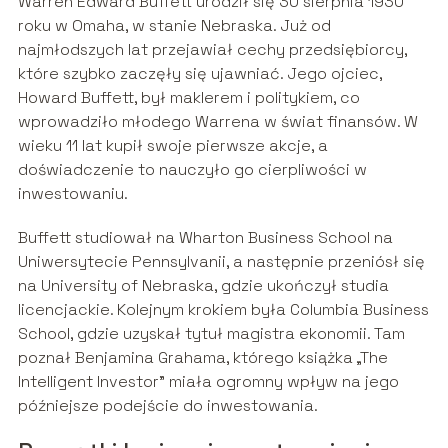
Warren Edward Buffett urodził się 30 sierpnia 1930
roku w Omaha, w stanie Nebraska. Już od
najmłodszych lat przejawiał cechy przedsiębiorcy,
które szybko zaczęły się ujawniać. Jego ojciec,
Howard Buffett, był maklerem i politykiem, co
wprowadziło młodego Warrena w świat finansów. W
wieku 11 lat kupił swoje pierwsze akcje, a
doświadczenie to nauczyło go cierpliwości w
inwestowaniu.
Buffett studiował na Wharton Business School na
Uniwersytecie Pennsylvanii, a następnie przeniósł się
na University of Nebraska, gdzie ukończył studia
licencjackie. Kolejnym krokiem była Columbia Business
School, gdzie uzyskał tytuł magistra ekonomii. Tam
poznał Benjamina Grahama, którego książka „The
Intelligent Investor” miała ogromny wpływ na jego
późniejsze podejście do inwestowania.