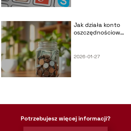
Jak działa konto
oszczędnościowe?
Kluczowe
informacje i
porady
2026-01-27
Potrzebujesz więcej informacji?