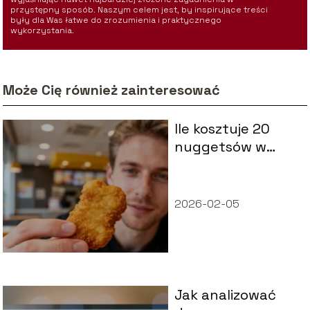
przystępny sposób. Naszym celem jest, by inspirujące treści
były dla Was łatwe do zrozumienia i praktycznego
wykorzystania.
Może Cię również zainteresować
Ile kosztuje 20
nuggetsów w
McDonaldzie?
2026-02-05
Jak analizować