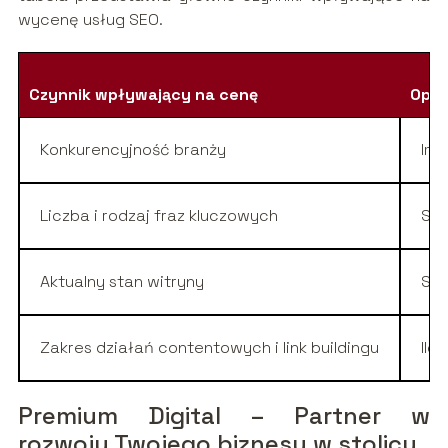
wycenę usług SEO.
Czynnik wpływający na cenę
Opis
Konkurencyjność branży
Im 
Liczba i rodzaj fraz kluczowych
Str
Aktualny stan witryny
Str
Zakres działań contentowych i link buildingu
Ilo
Premium Digital – Partner w
rozwoju Twojego biznesu w stolicy