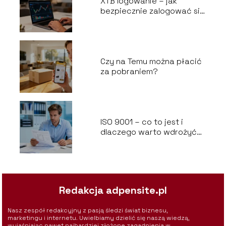
XTB logowanie – jak
bezpiecznie zalogować się
do platformy?
Czy na Temu można płacić
za pobraniem?
ISO 9001 – co to jest i
dlaczego warto wdrożyć
ten system?
Redakcja adpensite.pl
Nasz zespół redakcyjny z pasją śledzi świat biznesu,
marketingu i internetu. Uwielbiamy dzielić się naszą wiedzą,
wyjaśniając nawet najbardziej złożone zagadnienia w