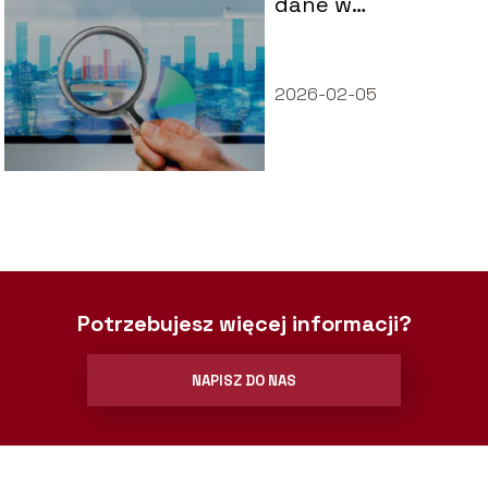
dane w
marketingu, by
podejmować
lepsze decyzje
2026-02-05
biznesowe
Potrzebujesz więcej informacji?
NAPISZ DO NAS