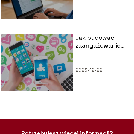
Jak budować
zaangażowanie
marki poprzez
media
społecznościowe
2023-12-22
Potrzebujesz więcej informacji?