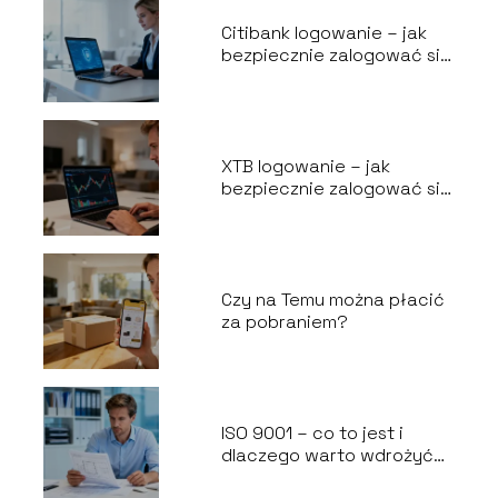
Citibank logowanie – jak
bezpiecznie zalogować się
do bankowości?
XTB logowanie – jak
bezpiecznie zalogować się
do platformy?
Czy na Temu można płacić
za pobraniem?
ISO 9001 – co to jest i
dlaczego warto wdrożyć
ten system?