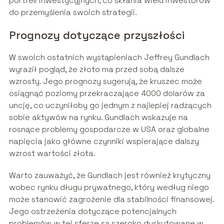
portfeli inwestycyjnych, co skłania wielu inwestorów
do przemyślenia swoich strategii.
Prognozy dotyczące przyszłości
W swoich ostatnich wystąpieniach Jeffrey Gundlach
wyraził pogląd, że złoto ma przed sobą dalsze
wzrosty. Jego prognozy sugerują, że kruszec może
osiągnąć poziomy przekraczające 4000 dolarów za
uncję, co uczyniłoby go jednym z najlepiej radzących
sobie aktywów na rynku. Gundlach wskazuje na
rosnące problemy gospodarcze w USA oraz globalne
napięcia jako główne czynniki wspierające dalszy
wzrost wartości złota.
Warto zauważyć, że Gundlach jest również krytyczny
wobec rynku długu prywatnego, który według niego
może stanowić zagrożenie dla stabilności finansowej.
Jego ostrzeżenia dotyczące potencjalnych
problemów w tej sferze są szeroko dyskutowane w