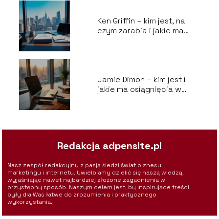
Ken Griffin – kim jest, na
czym zarabia i jakie ma
poglądy?
Jamie Dimon – kim jest i
jakie ma osiągnięcia w
JPMorgan Chase?
Redakcja adpensite.pl
Nasz zespół redakcyjny z pasją śledzi świat biznesu,
marketingu i internetu. Uwielbiamy dzielić się naszą wiedzą,
wyjaśniając nawet najbardziej złożone zagadnienia w
przystępny sposób. Naszym celem jest, by inspirujące treści
były dla Was łatwe do zrozumienia i praktycznego
wykorzystania.