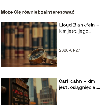
Może Cię również zainteresować
Lloyd Blankfein –
kim jest, jego
wpływ na
Goldman Sachs i
kontrowersje
2026-01-27
Carl Icahn – kim
jest, osiągnięcia,
kontrowersje i
życie prywatne