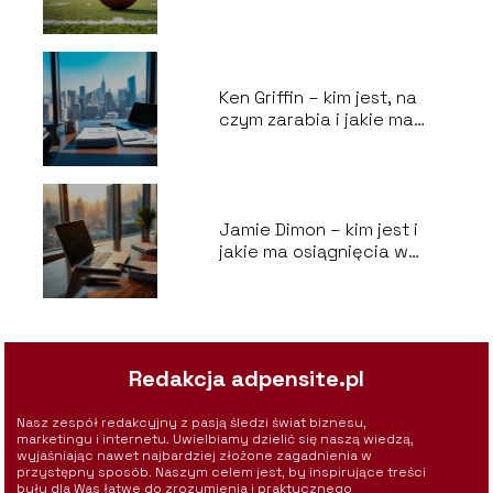
Carolina Panthers?
Ken Griffin – kim jest, na
czym zarabia i jakie ma
poglądy?
Jamie Dimon – kim jest i
jakie ma osiągnięcia w
JPMorgan Chase?
Redakcja adpensite.pl
Nasz zespół redakcyjny z pasją śledzi świat biznesu,
marketingu i internetu. Uwielbiamy dzielić się naszą wiedzą,
wyjaśniając nawet najbardziej złożone zagadnienia w
przystępny sposób. Naszym celem jest, by inspirujące treści
były dla Was łatwe do zrozumienia i praktycznego