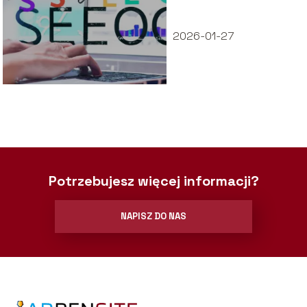
wyprzedzić
konkurencję
2026-01-27
Potrzebujesz więcej informacji?
NAPISZ DO NAS