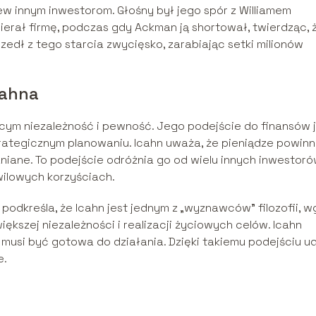
rew innym inwestorom. Głośny był jego spór z Williamem
erał firmę, podczas gdy Ackman ją shortował, twierdząc, 
zedł z tego starcia zwycięsko, zarabiając setki milionów
cahna
ącym niezależność i pewność. Jego podejście do finansów 
trategicznym planowaniu. Icahn uważa, że pieniądze powin
iane. To podejście odróżnia go od wielu innych inwestoró
hwilowych korzyściach.
”, podkreśla, że Icahn jest jednym z „wyznawców” filozofii, w
iększej niezależności i realizacji życiowych celów. Icahn
 musi być gotowa do działania. Dzięki takiemu podejściu u
e.