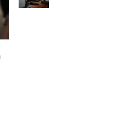
osiągnięcia w
JPMorgan Chase?
i