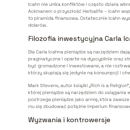
Icahn nie unika konfliktów i często działa wb
Ackmanem o przyszłość Herbalife – Icahn wspi
to piramida finansowa. Ostatecznie Icahn wys
dolarów.
Filozofia inwestycyjna Carla I
Dla Carla Icahna pieniądze są narzędziem daj
pragmatyczne i oparte na dyscyplinie oraz s
być gromadzone i inwestowane, a nie roztrwan
którzy skupiają się jedynie na konsumpcji i c
Mark Stevens, autor książki „Rich is a Religion
której pieniądze są narzędziem do osiągania w
postrzega pieniądze jako armię, która zawsze
mu się zbudować potężne imperium finansow
Wyzwania i kontrowersje