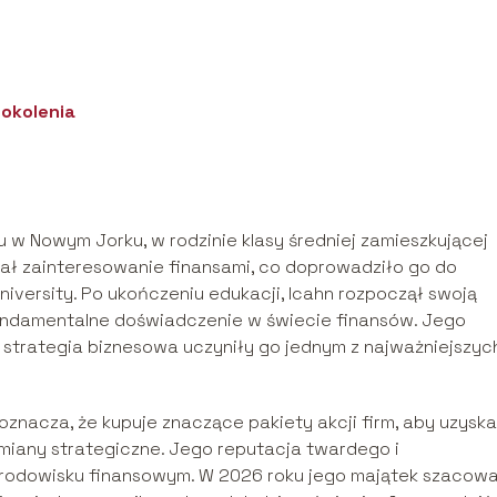
pokolenia
oku w Nowym Jorku, w rodzinie klasy średniej zamieszkującej
iał zainteresowanie finansami, co doprowadziło go do
iversity. Po ukończeniu edukacji, Icahn rozpoczął swoją
 fundamentalne doświadczenie w świecie finansów. Jego
i strategia biznesowa uczyniły go jednym z najważniejszyc
o oznacza, że kupuje znaczące pakiety akcji firm, aby uzysk
miany strategiczne. Jego reputacja twardego i
rodowisku finansowym. W 2026 roku jego majątek szacow