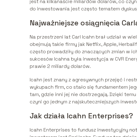
jest na kilkanaście miliardów dolarów, co czy
do inwestowania jest często tematem dyskusj
Najważniejsze osiągnięcia Carl
Na przestrzeni lat Carl Icahn brał udział w 
obejmują takie firmy jak Netflix, Apple, Herb
często prowadziły do znaczących zmian w ich 
sukcesów Icahna była inwestycja w CVR Energy 
prawie 2 miliardy dolarów.
Icahn jest znany z agresywnych przejęć i restr
wykupach firm, co stało się fundamentem jeg
tam, gdzie inni jej nie dostrzegają. Dzięki te
czyni go jednym z najskuteczniejszych inwes
Jak działa Icahn Enterprises?
Icahn Enterprises to fundusz inwestycyjny no