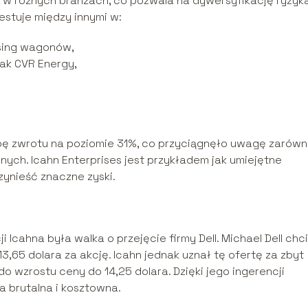
a w różnych branżach, co pozwala na dywersyfikację ryzyka
estuje między innymi w:
asing wagonów,
jak CVR Energy,
pę zwrotu na poziomie 31%, co przyciągnęło uwagę zarów
lnych. Icahn Enterprises jest przykładem jak umiejętne
zynieść znaczne zyski.
 Icahna była walka o przejęcie firmy Dell. Michael Dell chc
3,65 dolara za akcję. Icahn jednak uznał tę ofertę za zbyt
do wzrostu ceny do 14,25 dolara. Dzięki jego ingerencji
ła brutalna i kosztowna.