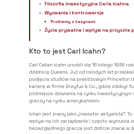
Filozofia inwestycyjna Carla Icahna
Wyzwania i kontrowersje
Problemy z kasynami
Życie prywatne i wpływ na przyszłe 
Kto to jest Carl Icahn?
Carl Celian Icahn urodził się 16 lutego 1936 r
dzielnicę Queens. Już od młodych lat przejaw
podjęcia studiów na prestiżowym Princeton Un
karierę w firmie Dreyfus & Co., gdzie zdobył
późniejsze działania na rynku inwestycyjnym 
graczy na rynku amerykańskim.
Ichan jest znany jako „inwestor aktywista”. T
wpływ na ich zarządzanie i często wymusza z
bezwzględnego gracza jest dobrze znana w ś