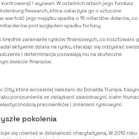
ł kontrowersji i wyzwań. W ostatnich latach jego fundusz
 Hindenburg Research, która oskarżyła go o sztuczne
w wartość jego majątku spadła o 15 miliardów dolarów, co
 miliarderów pod względem spadku fortuny.
jąc błędnie załamanie rynków finansowych, co kosztowało 
 nadal aktywnie działa na rynku, starając się odzyskać swoj
adczenie i determinacja pozwalają mu na skuteczne
nym świecie finansów.
c City, które wcześniej należało do Donalda Trumpa. Kasyn
braku porozumienia ze związkami zawodowymi. Icahn tłuma
ieelastycznością pracowników i zmianami rynkowymi.
zyszłe pokolenia
ażuje się również w działalność charytatywną. W 2012 roku