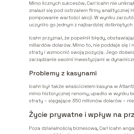
Mimo licznych sukcesów, Carl Icahn nie unikną
znalazł się pod ostrzałem firmy analitycznej
pompowanie wartości akcji. W wyniku zarzutó
uczyniło go jednym z najbardziej dotkniętych
Icahn przyznał, że popełnił błędy, obstawia
miliardów dolarów. Mimo to, nie poddaje się i
straty i wzmocnić swoją pozycję. Jego doświ
zarządzanie swoimi inwestycjami w dynamicz
Problemy z kasynami
Icahn był także właścicielem kasyna w Atlanti
mimo historycznej renomy, upadło w wyniku 
straty – sięgające 350 milionów dolarów – n
Życie prywatne i wpływ na pr
Poza działalnością biznesową, Carl Icahn ang