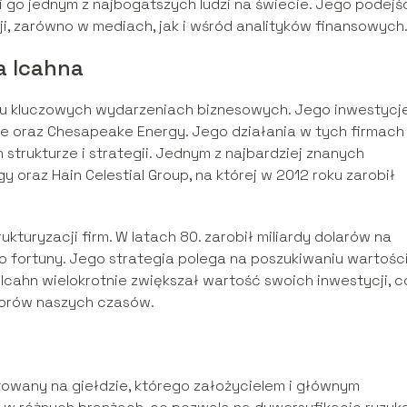
ni go jednym z najbogatszych ludzi na świecie. Jego podejś
i, zarówno w mediach, jak i wśród analityków finansowych
a Icahna
wielu kluczowych wydarzeniach biznesowych. Jego inwestycj
alife oraz Chesapeake Energy. Jego działania w tych firmach
strukturze i strategii. Jednym z najbardziej znanych
oraz Hain Celestial Group, na której w 2012 roku zarobił
ukturyzacji firm. W latach 80. zarobił miliardy dolarów na
o fortuny. Jego strategia polega na poszukiwaniu wartośc
mu Icahn wielokrotnie zwiększał wartość swoich inwestycji, c
torów naszych czasów.
towany na giełdzie, którego założycielem i głównym