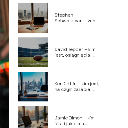
Stephen
Schwarzman – życie
prywatne, kariera,
majątek i
kontrowersje
David Tepper – kim
jest, osiągnięcia i
zarządzanie Carolina
Panthers?
Ken Griffin – kim jest,
na czym zarabia i
jakie ma poglądy?
Jamie Dimon – kim
jest i jakie ma