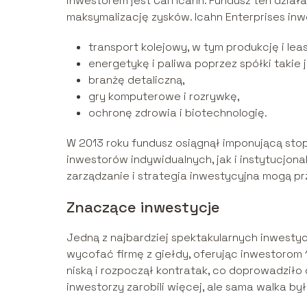
inwestorem jest Carl Icahn. Fundusz ten dział
maksymalizację zysków. Icahn Enterprises inw
transport kolejowy, w tym produkcję i le
energetykę i paliwa poprzez spółki takie 
branżę detaliczną,
gry komputerowe i rozrywkę,
ochronę zdrowia i biotechnologię.
W 2013 roku fundusz osiągnął imponującą sto
inwestorów indywidualnych, jak i instytucjona
zarządzanie i strategia inwestycyjna mogą pr
Znaczące inwestycje
Jedną z najbardziej spektakularnych inwestycji
wycofać firmę z giełdy, oferując inwestorom 1
niską i rozpoczął kontratak, co doprowadziło 
inwestorzy zarobili więcej, ale sama walka by